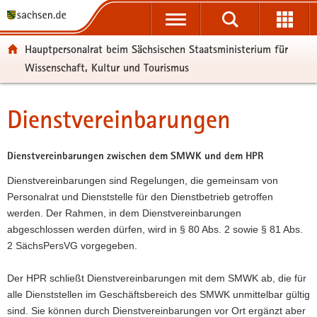
P
P
H
W
F
o
o
a
e
o
r
r
u
i
o
Hauptpersonalrat beim Sächsischen Staatsministerium für
t
t
p
t
t
Wissenschaft, Kultur und Tourismus
a
a
t
e
e
l
l
i
r
r
ü
n
n
e
-
Dienstvereinbarungen
Hauptinhalt
b
a
h
I
B
e
v
a
n
e
r
i
l
f
r
Dienstvereinbarungen zwischen dem SMWK und dem HPR
g
g
t
o
e
Dienstvereinbarungen sind Regelungen, die gemeinsam von
r
a
r
i
Personalrat und Dienststelle für den Dienstbetrieb getroffen
e
t
m
c
werden. Der Rahmen, in dem Dienstvereinbarungen
i
i
a
h
abgeschlossen werden dürfen, wird in § 80 Abs. 2 sowie § 81 Abs.
f
o
t
2 SächsPersVG vorgegeben.
e
n
i
n
o
Der HPR schließt Dienstvereinbarungen mit dem SMWK ab, die für
d
n
alle Dienststellen im Geschäftsbereich des SMWK unmittelbar gültig
e
sind. Sie können durch Dienstvereinbarungen vor Ort ergänzt aber
N