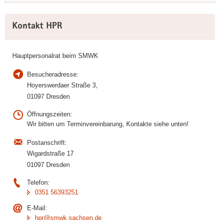
a
Weitere
v
Kontakt HPR
Information
i
g
a
Hauptpersonalrat beim SMWK
t
Besucheradresse:
i
Hoyerswerdaer Straße 3,
o
01097 Dresden
n
Öffnungszeiten:
Wir bitten um Terminvereinbarung, Kontakte siehe unten!
Postanschrift:
Wigardstraße 17
01097 Dresden
Telefon:
0351 56393251
E-Mail:
hpr@smwk.sachsen.de